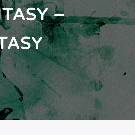
NTASY –
TASY