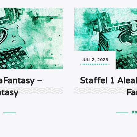
JULI 2, 2023
eaFantasy –
Staffel 1 Ale
tasy
Fa
T
P