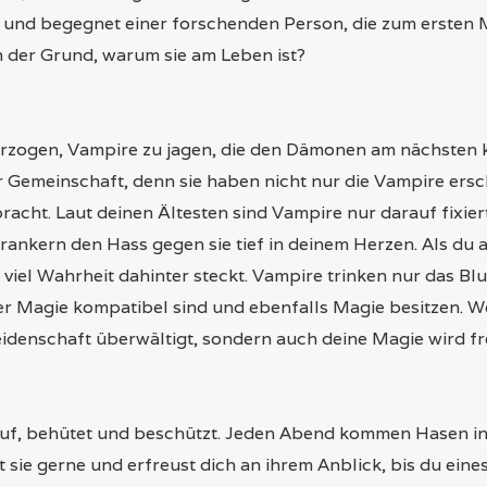
 – und begegnet einer forschenden Person, die zum ersten
n der Grund, warum sie am Leben ist?
 erzogen, Vampire zu jagen, die den Dämonen am nächste
er Gemeinschaft, denn sie haben nicht nur die Vampire ers
acht. Laut deinen Ältesten sind Vampire nur darauf fixier
ankern den Hass gegen sie tief in deinem Herzen. Als du 
t viel Wahrheit dahinter steckt. Vampire trinken nur das Blu
er Magie kompatibel sind und ebenfalls Magie besitzen. We
Leidenschaft überwältigt, sondern auch deine Magie wird fr
 auf, behütet und beschützt. Jeden Abend kommen Hasen in
 sie gerne und erfreust dich an ihrem Anblick, bis du eine