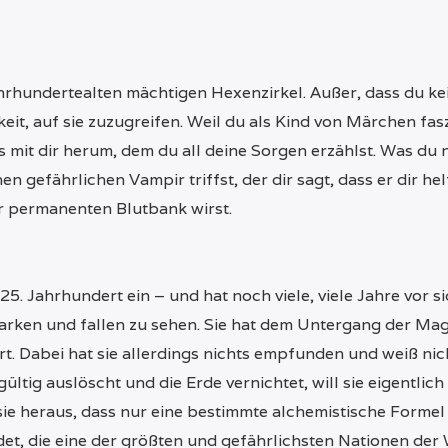
hrhundertealten mächtigen Hexenzirkel. Außer, dass du ke
it, auf sie zuzugreifen. Weil du als Kind von Märchen faszi
mit dir herum, dem du all deine Sorgen erzählst. Was du ni
en gefährlichen Vampir triffst, der dir sagt, dass er dir he
er permanenten Blutbank wirst.
 25. Jahrhundert ein – und hat noch viele, viele Jahre vor sic
tarken und fallen zu sehen. Sie hat dem Untergang der Ma
. Dabei hat sie allerdings nichts empfunden und weiß nic
ltig auslöscht und die Erde vernichtet, will sie eigentlich
e heraus, dass nur eine bestimmte alchemistische Formel s
t, die eine der größten und gefährlichsten Nationen der We