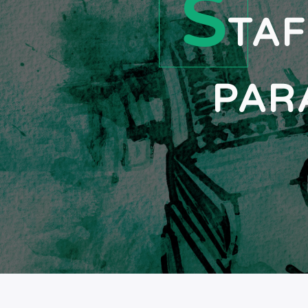
S
TAF
PAR