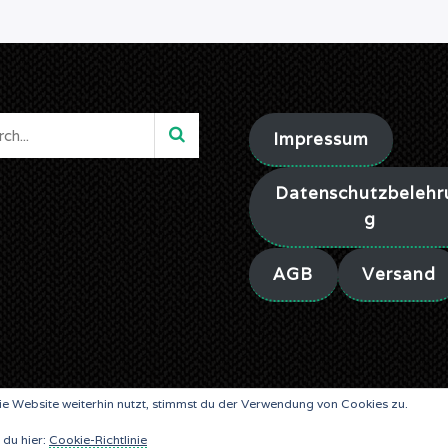
Impressum
Datenschutzbelehr
g
AGB
Versand
e Website weiterhin nutzt, stimmst du der Verwendung von Cookies zu.
© ALEA LIBRIS VERLAG SINCE 2019
 du hier:
Cookie-Richtlinie