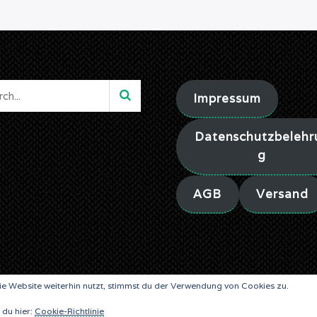
Impressum
Datenschutzbelehr
g
AGB
Versand
e Website weiterhin nutzt, stimmst du der Verwendung von Cookies zu.
© ALEA LIBRIS VERLAG SINCE 2019
 du hier:
Cookie-Richtlinie