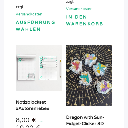
zzgl.
zzgl.
Versandkosten
Versandkosten
IN DEN
AUSFÜHRUNG
WARENKORB
WÄHLEN
Dieses
Produkt
weist
mehrere
Varianten
auf.
Die
Optionen
können
auf
Notizblockset
der
»Autorenliebe«
Produktseite
Dragon with Sun-
8,00
€
–
gewählt
Fidget-Clicker 3D
10,00
€