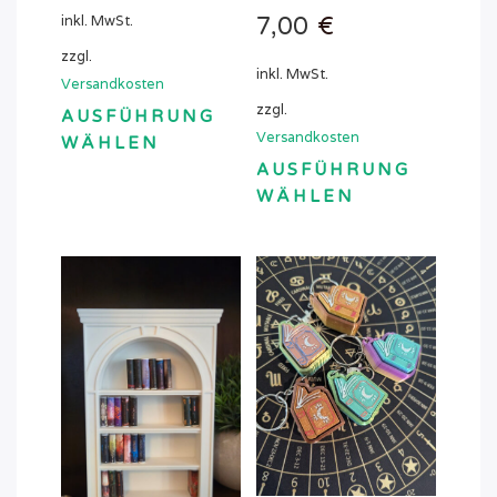
inkl. MwSt.
7,00
€
zzgl.
inkl. MwSt.
Versandkosten
zzgl.
AUSFÜHRUNG
Versandkosten
WÄHLEN
Dieses
AUSFÜHRUNG
Produkt
WÄHLEN
Dieses
weist
Produkt
mehrere
weist
Varianten
mehrere
auf.
Varianten
Die
auf.
Optionen
Die
können
Optionen
auf
können
der
auf
Produktseite