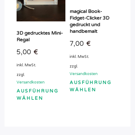
der
gewählt
Produktseite
werden
magical Book-
gewählt
Fidget-Clicker 3D
werden
gedruckt und
handbemalt
3D gedrucktes Mini-
Regal
7,00
€
5,00
€
inkl. MwSt.
inkl. MwSt.
zzgl.
Versandkosten
zzgl.
Versandkosten
AUSFÜHRUNG
WÄHLEN
AUSFÜHRUNG
Dieses
WÄHLEN
Produkt
Dieses
weist
Produkt
mehrere
weist
Varianten
mehrere
auf.