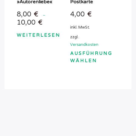
der
»Autorenliebe«
Postkarte
werden
Produktseite
8,00
€
4,00
€
–
gewählt
10,00
€
werden
inkl. MwSt.
WEITERLESEN
zzgl.
Versandkosten
AUSFÜHRUNG
WÄHLEN
Dieses
Produkt
weist
mehrere
Varianten
auf.
Die
Optionen
können