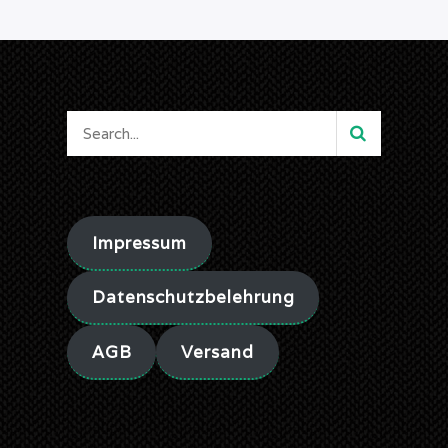
auf
der
Produktseite
gewählt
werden
Impressum
Datenschutzbelehrung
AGB
Versand