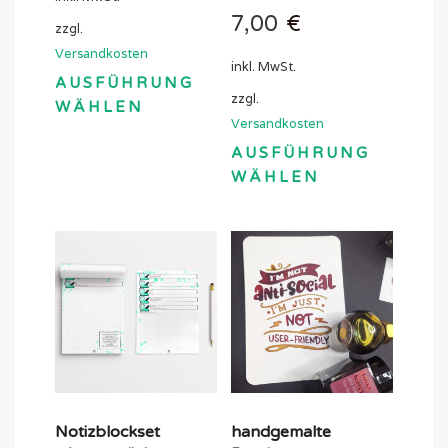
7,00
€
zzgl.
Versandkosten
inkl. MwSt.
AUSFÜHRUNG
zzgl.
WÄHLEN
Versandkosten
Dieses
AUSFÜHRUNG
Produkt
WÄHLEN
weist
Dieses
mehrere
Produkt
Varianten
weist
auf.
mehrere
Die
Varianten
Optionen
auf.
können
Die
auf
Optionen
der
können
Produktseite
auf
gewählt
Notizblockset
handgemalte