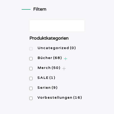
Produkt
weist
Filtern
mehrere
Varianten
auf.
Die
Produktkategorien
Optionen
können
Uncategorized
(0)
auf
Bücher
(68)
der
Produktseite
Merch
(50)
gewählt
werden
SALE
(1)
Serien
(9)
Vorbestellungen
(16)