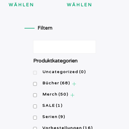
WÄHLEN
WÄHLEN
Dieses
Dieses
Produkt
Produkt
weist
weist
Filtern
mehrere
mehrere
Varianten
Varianten
auf.
auf.
Die
Die
Produktkategorien
Optionen
Optionen
können
können
Uncategorized
(0)
auf
auf
Bücher
(68)
der
der
Produktseite
Produktseite
Merch
(50)
gewählt
gewählt
werden
werden
SALE
(1)
Serien
(9)
Vorbestellungen
(16)