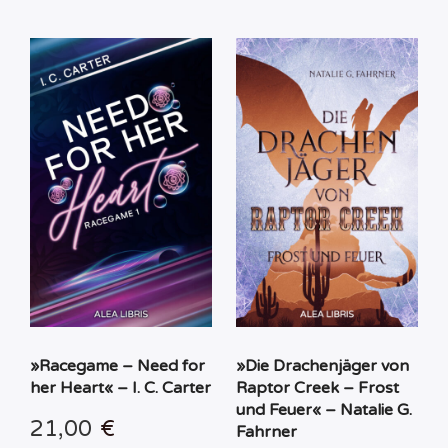
»Racegame – Need for
»Die Drachenjäger von
her Heart« – I. C. Carter
Raptor Creek – Frost
und Feuer« – Natalie G.
21,00
€
Fahrner