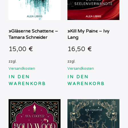
»Gläserne Schatten« –
»Kill My Pain« – Ivy
Tamara Schneider
Lang
15,00
€
16,50
€
zzgl.
zzgl.
Versandkosten
Versandkosten
IN DEN
IN DEN
WARENKORB
WARENKORB