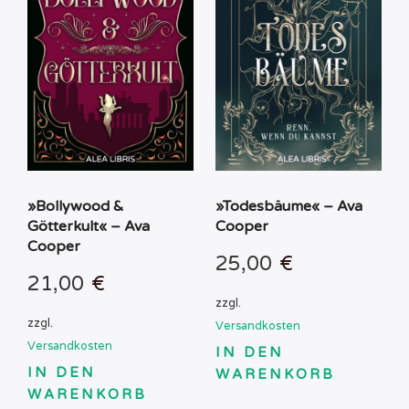
»Bollywood &
»Todesbäume« – Ava
Götterkult« – Ava
Cooper
Cooper
25,00
€
21,00
€
zzgl.
zzgl.
Versandkosten
Versandkosten
IN DEN
IN DEN
WARENKORB
WARENKORB